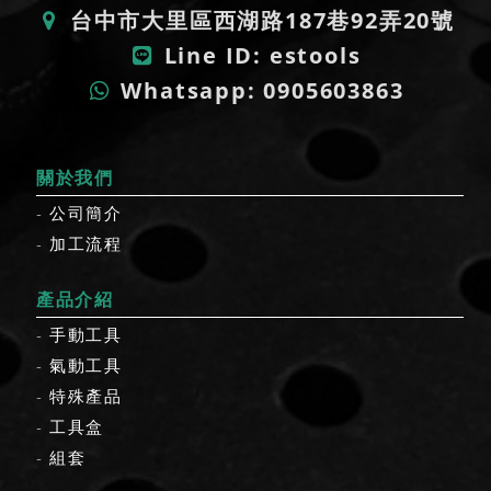
台中市大里區西湖路187巷92弄20號
【2024】ES 小琉球 雙十節煙火
Line ID: estools
2024-09-16
NEWS
Whatsapp: 0905603863
【2024】TiTE台灣五金工業展10.16-10.18【H22】
關於我們
2024-08-01
NEWS
公司簡介
【2024】諭成消暑作戰
加工流程
2024-06-11
NEWS
產品介紹
【2024】端午節快樂
手動工具
氣動工具
2024-05-27
NEWS
特殊產品
【2024】Mr. YuYuan 參訪
工具盒
組套
2024-05-27
NEWS