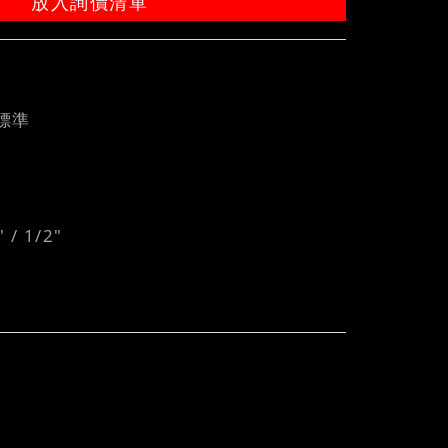
放入詢價清單
 標準
 / 1/2"